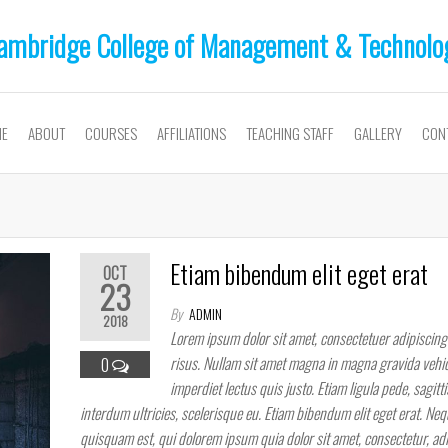
ambridge College of Management & Technolo
E
ABOUT
COURSES
AFFILIATIONS
TEACHING STAFF
GALLERY
CON
Etiam bibendum elit eget erat
OCT
23
By
ADMIN
2018
Lorem ipsum dolor sit amet, consectetuer adipiscing 
risus. Nullam sit amet magna in magna gravida vehic
0
imperdiet lectus quis justo. Etiam ligula pede, sagitti
interdum ultricies, scelerisque eu. Etiam bibendum elit eget erat. Ne
quisquam est, qui dolorem ipsum quia dolor sit amet, consectetur, adip