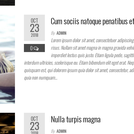
Cum sociis natoque penatibus e
OCT
23
By
ADMIN
2018
Lorem ipsum dolor sit amet, consectetuer adipiscing 
risus. Nullam sit amet magna in magna gravida vehic
0
imperdiet lectus quis justo. Etiam ligula pede, sagitti
interdum ultricies, scelerisque eu. Etiam bibendum elit eget erat. Ne
quisquam est, qui dolorem ipsum quia dolor sit amet, consectetur, adip
quia non numquam…
Nulla turpis magna
OCT
23
By
ADMIN
2018