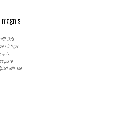
t magnis
elit. Duis
ula. Integer
s quis,
que porro
isci velit, sed