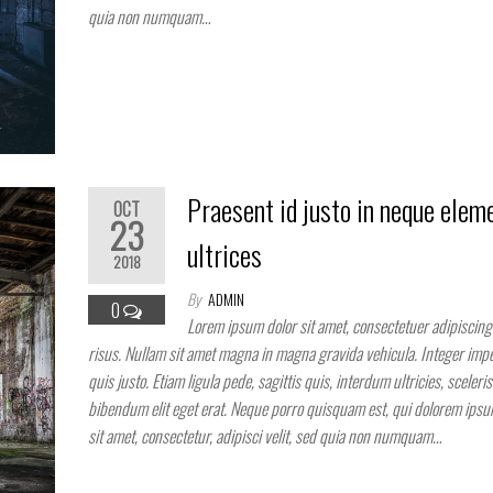
quia non numquam…
Praesent id justo in neque ele
OCT
23
ultrices
2018
By
ADMIN
0
Lorem ipsum dolor sit amet, consectetuer adipiscing 
risus. Nullam sit amet magna in magna gravida vehicula. Integer impe
quis justo. Etiam ligula pede, sagittis quis, interdum ultricies, sceleri
bibendum elit eget erat. Neque porro quisquam est, qui dolorem ipsu
sit amet, consectetur, adipisci velit, sed quia non numquam…