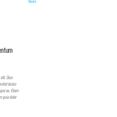
News
mentum
elit. Duis
rdiet lectus
sque eu. Etiam
m quia dolor