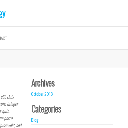
gy
TACT
Archives
October 2018
elit. Duis
ula. Integer
Categories
s quis,
que porro
Blog
isci velit, sed